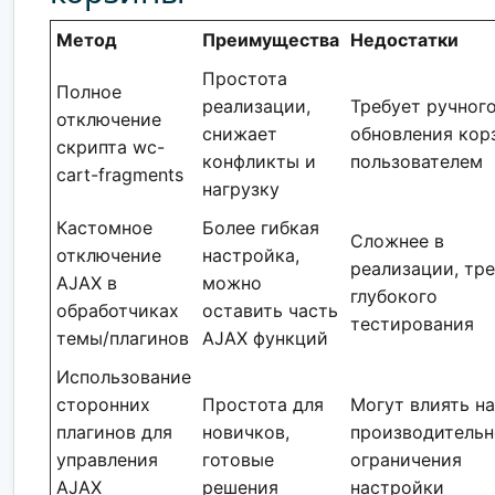
Метод
Преимущества
Недостатки
Простота
Полное
реализации,
Требует ручног
отключение
снижает
обновления кор
скрипта wc-
конфликты и
пользователем
cart-fragments
нагрузку
Кастомное
Более гибкая
Сложнее в
отключение
настройка,
реализации, тр
AJAX в
можно
глубокого
обработчиках
оставить часть
тестирования
темы/плагинов
AJAX функций
Использование
сторонних
Простота для
Могут влиять на
плагинов для
новичков,
производительн
управления
готовые
ограничения
AJAX
решения
настройки