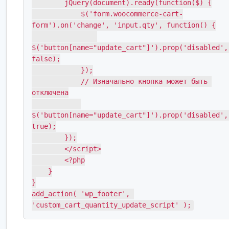
        jQuery(document).ready(function($) {

            $('form.woocommerce-cart-
form').on('change', 'input.qty', function() {

$('button[name="update_cart"]').prop('disabled',
false);

            });

            // Изначально кнопка может быть 
отключена

$('button[name="update_cart"]').prop('disabled',
true);

        });

        </script>

        <?php

    }

}

add_action( 'wp_footer', 
'custom_cart_quantity_update_script' );