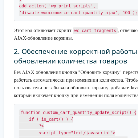
add_action( 'wp_print_scripts', 
'disable_woocommerce_cart_quantity_ajax', 100 );
Этот код отключает скрипт
, отвеча
wc-cart-fragments
AJAX-обновление корзины.
2. Обеспечение корректной работы
обновлении количества товаров
Без AJAX обновления кнопка "Обновить корзину" перест
работать автоматически при изменении количества. Чтоб
пользователи не забывали обновить корзину, добавьте Java
который включает кнопку при изменении поля количества
function custom_cart_quantity_update_script() {

    if ( is_cart() ) {

        ?>

        <script type="text/javascript">
