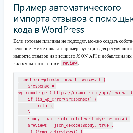
Пример автоматического
импорта отзывов с помощь
кода в WordPress
Если готовые плагины не подходят, можно создать собст
решение. Ниже показан пример функции для регулярного
импорта отзывов из внешнего JSON API и добавления их 
кастомный тип записи
.
review
function wpfinder_import_reviews() {

    $response = 
wp_remote_get('https://example.com/api/reviews');
    if (is_wp_error($response)) {

        return;

    }

    $body = wp_remote_retrieve_body($response);

    $reviews = json_decode($body, true);

    if (!empty($reviews)) {
