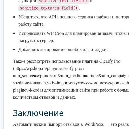
функции
и
sanitize_text_field()
.
sanitize_textarea_field()
Убедиться, что API внешнего сервиса надёжен и не то
работу сайта.
Использовать WP-Cron для планирования задач, чтобы 
нагружать сервер.
Добавлять логирование ошибок для отладки.
Также рассмотреть использование плагина Clearfy Pro
(https://wpshop.ru/plugins/clearfy-pro/?
utm_source=wpfinder.ru&utm_medium=article&utm_campaign
sozdat-avtomaticheskiy-import-otzyvov-v-wordpress-s-pomosh
plaginov-i-koda) для оптимизации сайта при работе с боль
количеством отзывов и данных.
Заключение
Автоматический импорт отзывов в WordPress — это реал