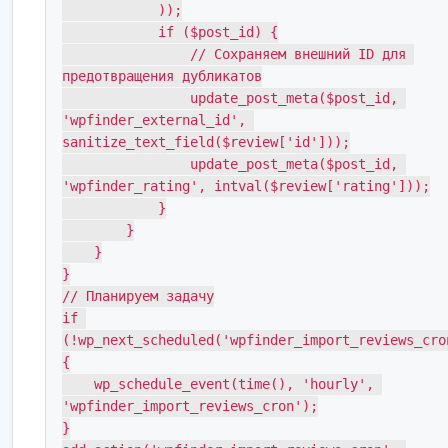
            ));

            if ($post_id) {

                // Сохраняем внешний ID для 
предотвращения дубликатов

                update_post_meta($post_id, 
'wpfinder_external_id', 
sanitize_text_field($review['id']));

                update_post_meta($post_id, 
'wpfinder_rating', intval($review['rating']));

            }

        }

    }

}

// Планируем задачу

if 
(!wp_next_scheduled('wpfinder_import_reviews_cro
{

    wp_schedule_event(time(), 'hourly', 
'wpfinder_import_reviews_cron');

}
