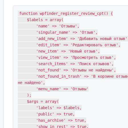
function wpfinder_register_review_cpt() {

    $labels = array(

        'name' => 'Отзывы',

        'singular_name' => 'Отзыв',

        'add_new_item' => 'Добавить новый отзыв',

        'edit_item' => 'Редактировать отзыв',

        'new_item' => 'Новый отзыв',

        'view_item' => 'Просмотреть отзыв',

        'search_items' => 'Поиск отзывов',

        'not_found' => 'Отзывы не найдены',

        'not_found_in_trash' => 'В корзине отзывов 
не найдено',

        'menu_name' => 'Отзывы'

    );

    $args = array(

        'labels' => $labels,

        'public' => true,

        'has_archive' => true,

        'show_in_rest' => true,
