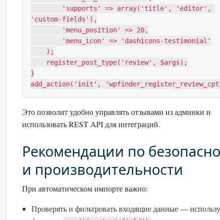
        'supports' => array('title', 'editor', 
'custom-fields'),

        'menu_position' => 20,

        'menu_icon' => 'dashicons-testimonial'

    );

    register_post_type('review', $args);

}

add_action('init', 'wpfinder_register_review_cpt
Это позволит удобно управлять отзывами из админки и
использовать REST API для интеграций.
Рекомендации по безопасно
и производительности
При автоматическом импорте важно:
Проверять и фильтровать входящие данные — использ