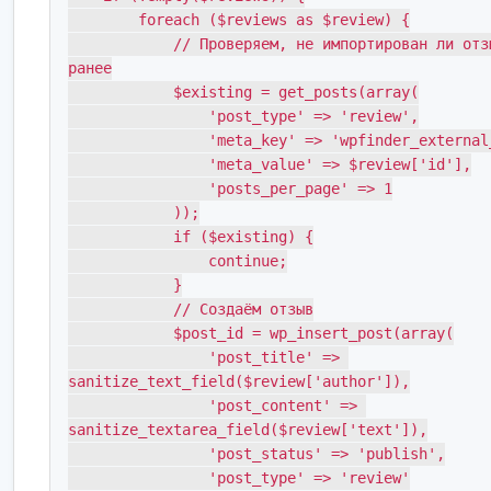
        foreach ($reviews as $review) {

            // Проверяем, не импортирован ли отзыв 
ранее

            $existing = get_posts(array(

                'post_type' => 'review',

                'meta_key' => 'wpfinder_external_id',

                'meta_value' => $review['id'],

                'posts_per_page' => 1

            ));

            if ($existing) {

                continue;

            }

            // Создаём отзыв

            $post_id = wp_insert_post(array(

                'post_title' => 
sanitize_text_field($review['author']),

                'post_content' => 
sanitize_textarea_field($review['text']),

                'post_status' => 'publish',

                'post_type' => 'review'
