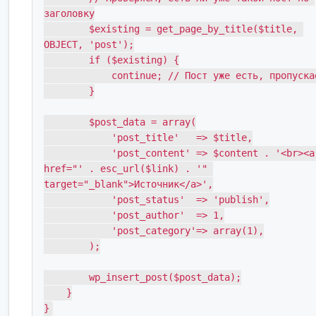
заголовку

        $existing = get_page_by_title($title, 
OBJECT, 'post');

        if ($existing) {

            continue; // Пост уже есть, пропускаем

        }

        $post_data = array(

            'post_title'   => $title,

            'post_content' => $content . '<br><a 
href="' . esc_url($link) . '" 
target="_blank">Источник</a>',

            'post_status'  => 'publish',

            'post_author'  => 1,

            'post_category'=> array(1),

        );

        wp_insert_post($post_data);

    }
