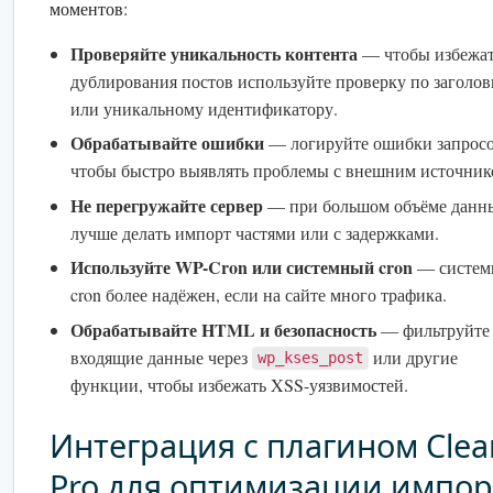
моментов:
Проверяйте уникальность контента
— чтобы избежа
дублирования постов используйте проверку по заголов
или уникальному идентификатору.
Обрабатывайте ошибки
— логируйте ошибки запросо
чтобы быстро выявлять проблемы с внешним источник
Не перегружайте сервер
— при большом объёме данн
лучше делать импорт частями или с задержками.
Используйте WP-Cron или системный cron
— систем
cron более надёжен, если на сайте много трафика.
Обрабатывайте HTML и безопасность
— фильтруйте
входящие данные через
или другие
wp_kses_post
функции, чтобы избежать XSS-уязвимостей.
Интеграция с плагином Clea
Pro для оптимизации импор