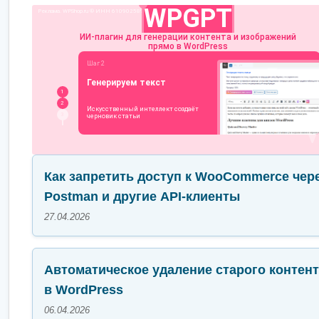
Как запретить доступ к WooCommerce чер
Postman и другие API-клиенты
27.04.2026
Автоматическое удаление старого контен
в WordPress
06.04.2026