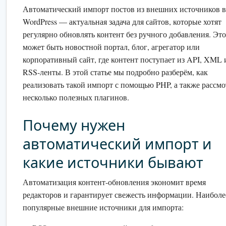
Автоматический импорт постов из внешних источников в
WordPress — актуальная задача для сайтов, которые хотят
регулярно обновлять контент без ручного добавления. Это
может быть новостной портал, блог, агрегатор или
корпоративный сайт, где контент поступает из API, XML 
RSS-ленты. В этой статье мы подробно разберём, как
реализовать такой импорт с помощью PHP, а также рассм
несколько полезных плагинов.
Почему нужен
автоматический импорт и
какие источники бывают
Автоматизация контент-обновления экономит время
редакторов и гарантирует свежесть информации. Наиболе
популярные внешние источники для импорта: