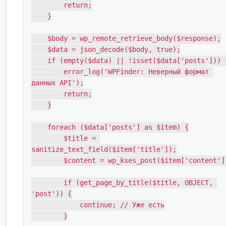
        return;

    }

    $body = wp_remote_retrieve_body($response);

    $data = json_decode($body, true);

    if (empty($data) || !isset($data['posts'])) {

        error_log('WPFinder: Неверный формат 
данных API');

        return;

    }

    foreach ($data['posts'] as $item) {

        $title = 
sanitize_text_field($item['title']);

        $content = wp_kses_post($item['content']);

        if (get_page_by_title($title, OBJECT, 
'post')) {

            continue; // Уже есть

        }
