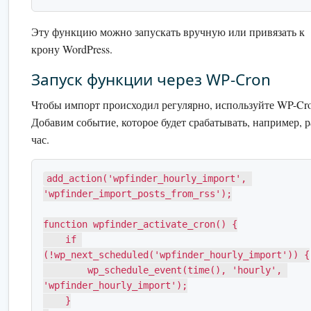
Эту функцию можно запускать вручную или привязать к
крону WordPress.
Запуск функции через WP-Cron
Чтобы импорт происходил регулярно, используйте WP-Cro
Добавим событие, которое будет срабатывать, например, р
час.
add_action('wpfinder_hourly_import', 
'wpfinder_import_posts_from_rss');

function wpfinder_activate_cron() {

    if 
(!wp_next_scheduled('wpfinder_hourly_import')) {

        wp_schedule_event(time(), 'hourly', 
'wpfinder_hourly_import');

    }
