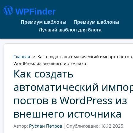
WPFinder
Премиум шаблоны
Премиум шаблоны
Лучший шаблон для блога
Главная
>
Как создать автоматический импорт постов
WordPress из внешнего источника
Как создать
автоматический импо
постов в WordPress из
внешнего источника
Автор:
Руслан Петров
|
Опубликовано: 18.12.2025