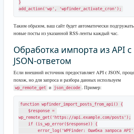
}

Таким образом, ваш сайт будет автоматически подгружать
новые посты из указанной RSS-ленты каждый час.
Обработка импорта из API с
JSON-ответом
Если внешний источник предоставляет API с JSON, проц
похож, но для запроса и разбора данных используем
и
. Пример:
wp_remote_get
json_decode
function wpfinder_import_posts_from_api() {

    $response = 
wp_remote_get('https://api.example.com/posts');

    if (is_wp_error($response)) {

        error_log('WPFinder: Ошибка запроса API');
